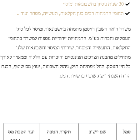
30 שנות ניסיון בחשבונאות ומיסוי
תחומי התמחות רבים כגון חקלאות, תעשייה, מסחר ועוד...
ד רואה חשבון רויסמן מתמחה בחשבונאות ומיסוי לכל סוגי
קים וחברות בע"מ. התמחויות ייחודיות נוספות למשרד בתחומי
לאות, התעשייה והמסחר. שירותי המיסוי וחשבונאות שלנו
ילים מהבנת הצרכים הפיננסיים והיכרות עם הלקוח וממשיך לאורך
חיי העסק: החל מפתיחת תיק, ניהול חשבונות, יעוץ מס שוטף, הכנת
ח השנתי וייצוג שוטף ברשויות המס.
ל
שם יישוב
תקרת הטבה
יער הטבת מס