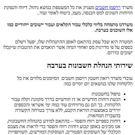
רויסמן חשבים
מעניק את כל המעטפת בנושא ניהול, דיווח והנפקת
 השונים למס הכנסה, מעמ, ביטוח לאומי ועוד..
 מתמחה בליווי כלכלי עבור חקלאים ועבור יישובים ייחודיים כמו
וכנים בערבה.
היא שכל עסק בהתאם לאופן ההתנהלות שלו, יפעל וישלם
על פי מדרגות מס ואחוזי הנחה אשר תואמים את ההטבות שיקבלו
 בדרום.
תי הנהלת חשבונות בערבה
משרד רואה חשבון רויסמן חשבים המיומנים מלווים את כל
ת שלנו בנושאים יום יומיים כמו:
טיפול בחשבונות
הגשת דוחות חודשיים או דו חודשיים בדרך מקוונת וקלה עבור
הלקוחות. כך הם גם מרוויחים עוד כמה ימי אשראי והכספים
יורדים באמצעות הוראת הקבע, ללא צורך בטרחה הקשורה
בהעברת המחאות.
דוחות כספיים רווח והפסד – בהתאם למידע בהנהלת החשבונות,
אנו מכינים באופן קבוע דוחות רווח והפסד כדי לראות את מצבם
הכלכלי של העוסקים הפטורים, העוסקות המורשים, השותפויות