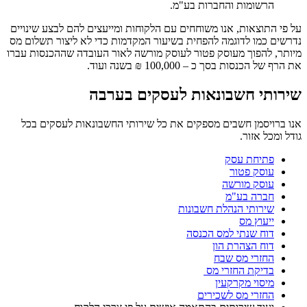
הרשומות והחברות בע"מ.
התוצאות, אנו משוחחים עם הלקוחות ומייעצים להם לבצע שינויים
 כמו לדוגמה להפחית בשיעור המקדמות כדי לא ליצור תשלום מס
 להפוך מעוסק פטור לעוסק מורשה לאור העובדה שההכנסות עברו
הכנסות בסך כ – 100,000 ₪ בשנה ועוד.
תי חשבונאות לעסקים בערבה
ויסמן חשבים מספקים את כל שירותי החשבונאות לעסקים בכל
כל אזור.
פתיחת עסק
עוסק פטור
עוסק מורשה
חברה בע"מ
שירותי הנהלת חשבונות
ייעוץ מס
דוח שנתי למס הכנסה
דוח הצהרת הון
החזרי מס שבח
בדיקת החזרי מס
מיסוי מקרקעין
החזרי מס לשכירים