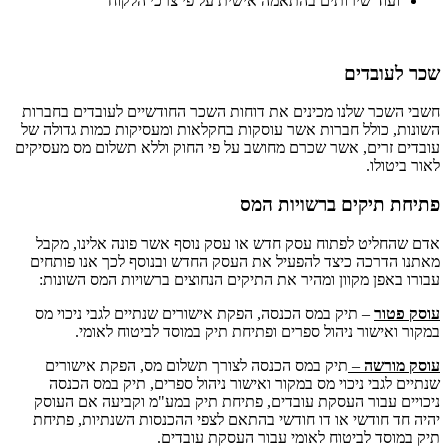
ועוד שירותים בהתאמה אישית על פי צרכי הלקוח
עובדים
שכר שלנו מכינים את דוחות השכר החודשיים לעובדים בחברות
, כולל חברות אשר עוסקות בחקלאות ומעסיקות כמות גדולה של
 זרים, אשר שכרם מחושב על פי החוק וללא תשלום מס מעסיקים
טולו.
 תיקים ברשויות המס
חליט לפתוח עסק חדש או עסק נוסף אשר פונה אלינו, מקבל
הדרכה כיצד להפעיל את העסק החדש ובנוסף לכך אנו פותחים
באפן מקוון ומהיר את התיקים הנחוצים ברשויות המס השונות:
טור
– תיק במס הכנסה, הפקת אישורים שנתיים לגבי ניכוי מס
ואישור ניהול ספרים ופתיחת תיק במוסד לביטוח לאומי.
מורשה
–
תיק במס הכנסה לצורך תשלום מס, הפקת אישורים
 לגבי ניכוי מס במקור ואישור ניהול ספרים, תיק במס הכנסה
ם עבור העסקת עובדים, פתיחת תיק במע"מ וקביעה אם העוסק
ד חודשי או דו חודשי בהתאם לצפי ההכנסות השנתיות, פתיחת
וסד לביטוח לאומי עבור העסקת עובדים.