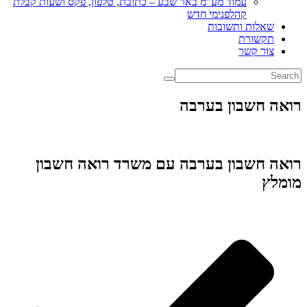
עמוד מע"מ באר שבע – כתובת, טלפון, פקס ושעות קבלת
קהלפנימי חדש
שאלות ותשובות
תקשורת
צור קשר
 חשבון בערבה
 חשבון בערבה עם משרד רואה חשבון
ץ