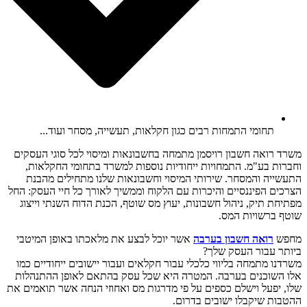
תחומי התמחות רבים כגון חקלאות, תעשייה, מסחר ועוד...
ואה חשבון רויסמן מתמחה בחשבונאות ומיסוי לכל סוגי העסקים
 בע"מ. התמחויות ייחודיות נוספות למשרד בתחומי החקלאות,
ה והמסחר. שירותי המיסוי וחשבונאות שלנו מתחילים מהבנת
 הפיננסיים והיכרות עם הלקוח וממשיך לאורך כל חיי העסק: החל
 תיק, ניהול חשבונות, יעוץ מס שוטף, הכנת הדוח השנתי וייצוג
רשויות המס.
רואה חשבון בערבה
אשר יוכל לבצע את מלאכתו באופן המיטבי
עבור העסק שלך?
 מתמחה בליווי כלכלי עבור חקלאים ועבור יישובים ייחודיים כמו
וכנים בערבה. המטרה היא שכל עסק בהתאם לאופן ההתנהלות
פעל וישלם כספים על פי מדרגות מס ואחוזי הנחה אשר תואמים את
 שיקבלו ישובים בדרום.