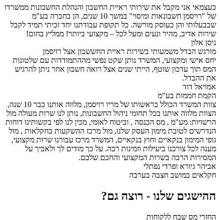
 אני מקבל את שירותי ראיית החשבון והנהלת החשבונות ממשרדו
של "רויסמן חשבונאות ומיסוי" במשך 10 שנים, הן בחברה בע"מ
תי והן כעוסק מורשה. כל תקופת עבודתנו יחד זכיתי תמיד לקבל
אדיב, מהיר ונעים ומעל לכל – מקצועי ביותר! ממליץ בחום!
ון
הבדל משמעותי בשירות ראיית החששבון אצל רויסמן
שי ומקצועי, המשרד נותן שקט נפשי מההתמודדות עם שלטונות
ך עדכון שוטף, הייתי שנים אצל רואה חשבון אחר ניתן להרגיש
בדל.
 דוד
חממות בע"מ
צוות המשרד הכולל בראשותו של מריו רויסמן, מלווה אותנו כבר 10 שנה,
מלווה אותנו בכל תחומי ניהול החשבונות, נותן לנו שרות מעולה מול
: מע"מ , מס הכנסה , וביטוח לאומי, מכין לנו לפי בקשותינו דוחות
ם לטובת מימון העסק שלנו, מול מרכז ההשקעות בחקלאות , מול
מימון בנקאיים וחוץ בנקאיים, המשרד מרכז עבורנו שרות מקצועי,
כל צורכנו ביעילות וזמינות רבה. על כך מודים לך ולאביך על
ת הרבה בשרות המקצועי והחכם שלכם.
גיורא ופרדי נפתלי
ם במושב חצבה בערבה
גים שלנו - רוצה גם?
מס שבח ללקוחות