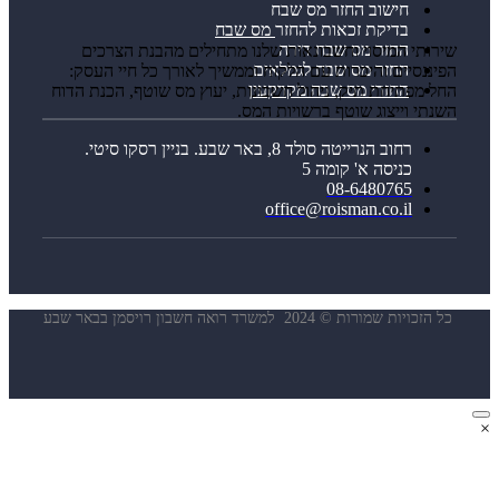
חישוב החזר מס שבח
בדיקת זכאות להחזר מס שבח
החזר מס שבח דירה
רותי המיסוי וחשבונאות שלנו מתחילים מהבנת הצרכים
החזר מס שבח לגמלאים
יננסיים והיכרות עם הלקוח וממשיך לאורך כל חיי העסק:
החזרי מס שבח מקרקעין
ל מפתיחת תיק, ניהול חשבונות, יעוץ מס שוטף, הכנת הדוח
נתי וייצוג שוטף ברשויות המס.
רחוב הנרייטה סולד 8, באר שבע. בניין רסקו סיטי.
כניסה א' קומה 5
08-6480765
office@roisman.co.il
זכויות שמורות © 2024 למשרד רואה חשבון רויסמן בבאר שבע