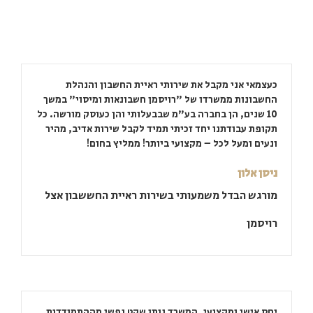
כעצמאי אני מקבל את שירותי ראיית החשבון והנהלת
החשבונות ממשרדו של "רויסמן חשבונאות ומיסוי" במשך
10 שנים, הן בחברה בע"מ שבבעלותי והן כעוסק מורשה. כל
תקופת עבודתנו יחד זכיתי תמיד לקבל שירות אדיב, מהיר
ונעים ומעל לכל – מקצועי ביותר! ממליץ בחום!
ניסן אלון
מורגש הבדל משמעותי בשירות ראיית החששבון אצל
רויסמן
יחס אישי ומקצועי, המשרד נותן שקט נפשי מההתמודדות