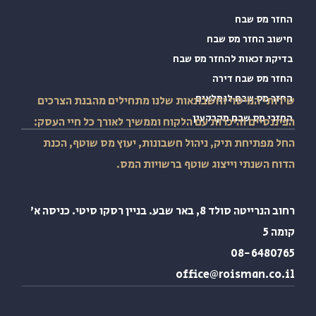
זר מס שבח
שוב החזר מס שבח
יקת זכאות להחזר מס שבח
זר מס שבח דירה
זר מס שבח לגמלאים
ותי המיסוי וחשבונאות שלנו מתחילים מהבנת הצרכים
זרי מס שבח מקרקעין
ננסיים והיכרות עם הלקוח וממשיך לאורך כל חיי העסק:
 מפתיחת תיק, ניהול חשבונות, יעוץ מס שוטף, הכנת
ח השנתי וייצוג שוטף ברשויות המס.
רחוב הנרייטה סולד 8, באר שבע. בניין רסקו סיטי. כניסה א'
ה 5
08-64807
office@roisman.co.