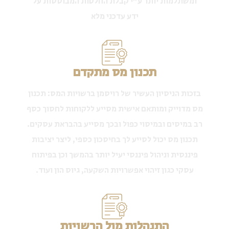
ומשתלמות יותר ע"י קבלת החלטות המבוססות על
ידע עדכני מלא
תכנון מס מתקדם
בזכות הניסיון העשיר של רויסמן ברשויות המס: תכנון
מס מדוייק ומותאם אישית מסייע ללקוחות לחסוך כסף
רב במיסים ובמיסוי כפול ובכך מסייע בהבראת עסקים.
תכנון מס יכול לסייע לך בחיסכון כספי, ליצר יציבות
פיננסית וניהול פיננסי יעיל יותר בהמשך וכן בפיתוח
עסקי כגון זיהוי אפשרויות השקעה, גיוס הון ועוד.
התנהלות מול הרשויות