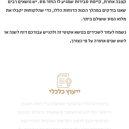
אחרת, קיימת סבירות שמגיע לו החזר מס. יש נושאים רבים
בודקים במהלך הכנת הדוחות הללו, כדי שהלקוחות יקבלו את
המס ששולם ביתר.
לעזור לשכירים בנושא אקוטי זה ולהגיש עבורכם דוח לשנה או
נים אחורה על פי הצורך
.
ייעוץ כלכלי
היעוץ הכלכלי המקצועי שמוענק ע"י רואה חשבון
רויסמן יכול להביא לשיפור משמעותי ביכולת התכנון
הפיננסי ובכך להפוך החלטות עסקיות למדוייקות