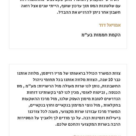
עם שלטונות המס תוך עדכון שוטף, הייתי שנים אצל רואה
חשבון אחר ניתן להרגיש את ההבדל.
אמויאל דוד
הקמת חממות בע"מ
צוות המשרד הכולל בראשותו של מריו רויסמן, מלווה אותנו
כבר 10 שנה, הצוות מלווה אותנו בכל תחומי ניהול
החשבונות, נותן לנו שרות מעולה מול הרשויות: מע"מ , מס
הכנסה , וביטוח לאומי, מכין לנו לפי בקשותינו דוחות
הנדרשים לטובת מימון העסק שלנו, מול מרכז ההשקעות
בחקלאות , מול גופי המימון בנקאיים וחוץ בנקאיים,
המשרד מרכז עבורנו שרות מקצועי, מענה לכל צורכנו
ביעילות וזמינות רבה. על כך מודים לך ולאביך על המסירות
הרבה בשרות המקצועי והחכם שלכם.