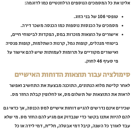
 את כל המסמכים הנוספים הרלוונטיים כמו לדוגמה:
טופסי 106 של בני הזוג.
מסמכים על הכנסות נוספות כמו הכנסה משכר דירה.
אישורים על הוצאות מוכרות במס, הפקדות לביטוחי חיים,
ביטוחי מנהלים, קופות גמל, קרנות השתלמות, קופות פנסיה
ואישורים מקוריים על תרומות לעמותות שיש להם אישור על
פי סעיף 46 לחוק.
לציה עבור תוצאות הדוחות האישיים
קליטת מלוא הנתונים, התוכנה מבצעת את התחשיב ואפשר
 את התוצאות של תשלום מס, או לחלופין קבלת החזר מס.
ם אינם נדרשים להגיש דוחות אישיים למס הכנסה, אך כדאי גם
היות אתנו בקשר כדי שנבדוק אם מגיע להם החזר מס. מי שלא
אורך כל השנה, קיבל דמי אבטלה, חל"ת, דמי לידה או כל