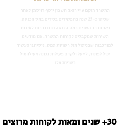
המשרד הוקם ע"י רואה חשבון יוסף רויסמן לאחר
שכיהן כ-25 שנה בתפקידים בכירים במס הכנסה.
ניסיונו רב השנים במס הכנסה תורם רבות לאיכות
השירות שמקבלים לקוחות המשרד. אנו מודעים
למורכבות שבניהול מול רשויות המס. ניסיוננו העשיר
יכול לפתור, לייעל ולקדם פעילות נכונה ויעילהמול
רשויות אלו
30+ שנים ומאות לקוחות מרוצים