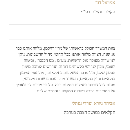
אמויאל דוד
הקמת חממות בע"מ
צוות המשרד הכולל בראשותו של מריו רויסמן, מלווה אותנו כבר
10 שנה, הצוות מלווה אותנו בכל תחומי ניהול החשבונות, נותן
לנו שרות מעולה מול הרשויות: מע"מ , מס הכנסה , וביטוח
לאומי, מכין לנו לפי בקשותינו דוחות הנדרשים לטובת מימון
העסק שלנו, מול מרכז ההשקעות בחקלאות , מול גופי המימון
בנקאיים וחוץ בנקאיים, המשרד מרכז עבורנו שרות מקצועי,
מענה לכל צורכנו ביעילות וזמינות רבה. על כך מודים לך ולאביך
על המסירות הרבה בשרות המקצועי והחכם שלכם.
אביהר גיורא ופרדי נפתלי
חקלאים במושב חצבה בערבה