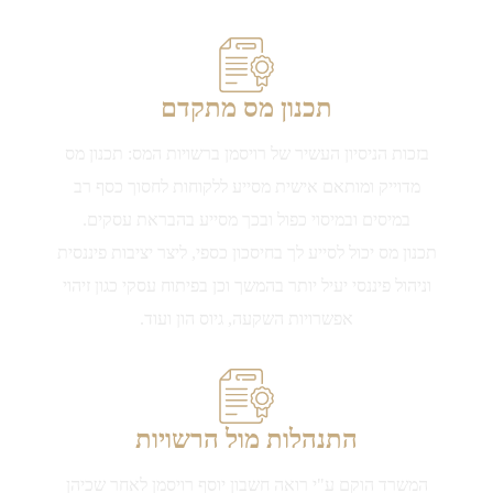
תכנון מס מתקדם
בזכות הניסיון העשיר של רויסמן ברשויות המס: תכנון מס
מדוייק ומותאם אישית מסייע ללקוחות לחסוך כסף רב
במיסים ובמיסוי כפול ובכך מסייע בהבראת עסקים.
תכנון מס יכול לסייע לך בחיסכון כספי, ליצר יציבות פיננסית
וניהול פיננסי יעיל יותר בהמשך וכן בפיתוח עסקי כגון זיהוי
אפשרויות השקעה, גיוס הון ועוד.
התנהלות מול הרשויות
המשרד הוקם ע"י רואה חשבון יוסף רויסמן לאחר שכיהן