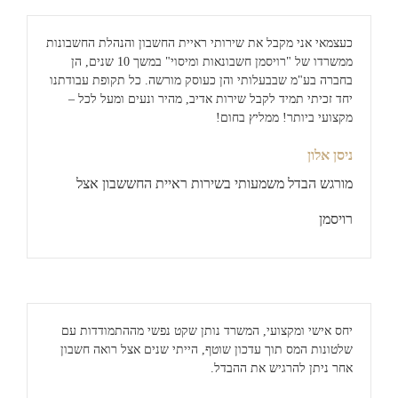
כעצמאי אני מקבל את שירותי ראיית החשבון והנהלת החשבונות
ממשרדו של "רויסמן חשבונאות ומיסוי" במשך 10 שנים, הן
ני רוצה החזר מס שבח דיגיטלי
בחברה בע"מ שבבעלותי והן כעוסק מורשה. כל תקופת עבודתנו
יחד זכיתי תמיד לקבל שירות אדיב, מהיר ונעים ומעל לכל –
מקצועי ביותר! ממליץ בחום!
ניסן אלון
מורגש הבדל משמעותי בשירות ראיית החששבון אצל
רויסמן
יחס אישי ומקצועי, המשרד נותן שקט נפשי מההתמודדות עם
שלטונות המס תוך עדכון שוטף, הייתי שנים אצל רואה חשבון
אחר ניתן להרגיש את ההבדל.