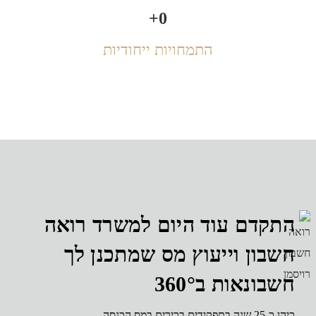
+
0
התמחויות ייחודיות
קדם עוד היום למשרד רואה
בון וייעוץ מס שמתכנן לך
בונאות ב360°
בתפקידים בכירים במס הכנסה